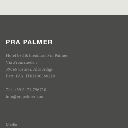
PRA PALMER
Hotel bed & breakfast Pra Palmer
Via Promeneda 5
39046 Ortisei, Alto Adige
Part. IVA: IT01190380210
Tel.
+39 0471 796710
info
@
prapalmer.com
Media