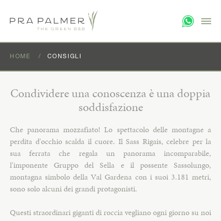
HOME
CONSIGLI
Condividere una conoscenza è una doppia
soddisfazione
Che panorama mozzafiato! Lo spettacolo delle montagne a
perdita d'occhio scalda il cuore. Il Sass Rigais, celebre per la
sua ferrata che regala un panorama incomparabile,
l'imponente Gruppo del Sella e il possente Sassolungo,
montagna simbolo della Val Gardena con i suoi 3.181 metri,
sono solo alcuni dei grandi protagonisti.
Questi straordinari giganti di roccia vegliano ogni giorno su noi